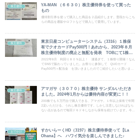
YA-MAN （６６３０）株主優待券を使って買った
株主優待
もの
優待割引券を使って購入した商品を２品紹介します。普段からこち
らの商品を通販やロフトなどで購入して愛用しています。
東京日産コンピューターシステム（3316）１株保
株主優待
有でクオカードPay500円 ! あれから、2023年８月
株主優待制度の廃止と無配を発表 TOBにて1株
1,748円で買い取り？！
2022年9月 利回り８０％以上！ 凄過ぎて、１株祭り開催！なん
てSNSで賑わっていました。お祭りに参加して QUOカード
Pay500円＋配当金 を頂いきましたのでご紹介したいと思いま
す。追加、2023年8月 キヤノンマーケティングジャパンによる
TOBで1株1,748円の買取りとなり、株主優待制度の廃止と無配と
なりました。
アマガサ（３０７０）株主優待 サンダルいただき
株主優待
ました。2024年1月からは優待内容が変更に！！
200株でも５万円台で購入できる、アマガサ。１年以上保有で年間
2足いただける、うれし株主優待です。しかし注意しなければなら
ない点があるので毎回ドキドキしながら保有を続けています。今回
は、2023年１月 権利取得分の優待品が届いたので紹介します。
すかいらーくHD（3197）株主優待券使って【La
おでかけ
Ohana】へ ハワイ気分を楽しんできました♪