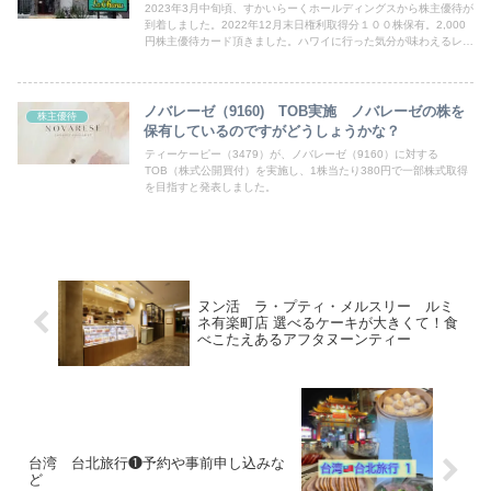
2023年3月中旬頃、すかいらーくホールディングスから株主優待が
到着しました。2022年12月末日権利取得分１００株保有。2,000
円株主優待カード頂きました。ハワイに行った気分が味わえるレス
トラン【La Ohara】へ
ノバレーゼ（9160) TOB実施 ノバレーゼの株を
株主優待
保有しているのですがどうしょうかな？
ティーケーピー（3479）が、ノバレーゼ（9160）に対する
TOB（株式公開買付）を実施し、1株当たり380円で一部株式取得
を目指すと発表しました。
ヌン活 ラ・プティ・メルスリー ルミ
ネ有楽町店 選べるケーキが大きくて！食
べこたえあるアフタヌーンティー
台湾 台北旅行❶予約や事前申し込みな
ど