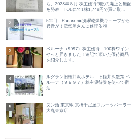
ら、2023年８月 株主優待制度の廃止と無配
を発表 TOBにて1株1,748円で買い取
り？！
5年目 Panasonic洗濯乾燥機キューブから
異音が！電気屋さんに修理依頼
ベルーナ（9997）株主優待 100株ワイン
やっと届きました！追記で頂いた優待商品
を紹介します。
ルグラン旧軽井沢ホテル 旧軽井沢散策 ベ
ルーナ（９９９７）株主優待券を使って宿
泊
ヌン活 東京駅 京橋千疋屋フルーツパーラー
大丸東京店