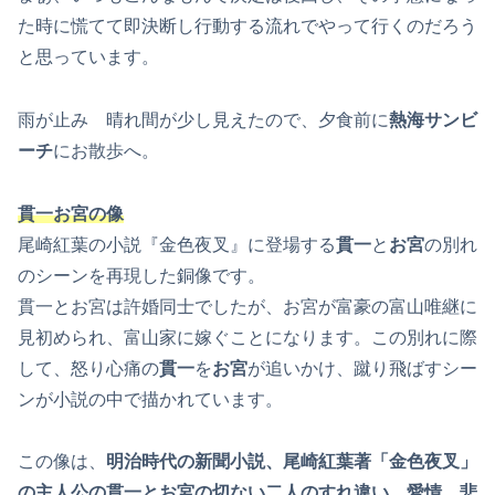
た時に慌てて即決断し行動する流れでやって行くのだろう
と思っています。
雨が止み 晴れ間が少し見えたので、夕食前に
熱海サンビ
ーチ
にお散歩へ。
貫一お宮の像
尾崎紅葉の小説『金色夜叉』に登場する
貫一
と
お宮
の別れ
のシーンを再現した銅像です。
貫一とお宮は許婚同士でしたが、お宮が富豪の富山唯継に
見初められ、富山家に嫁ぐことになります。この別れに際
して、怒り心痛の
貫一
を
お宮
が追いかけ、蹴り飛ばすシー
ンが小説の中で描かれています。
この像は、
明治時代の新聞小説、尾崎紅葉著「金色夜叉」
の主人公の貫一とお宮の切ない二人のすれ違い、愛情、悲