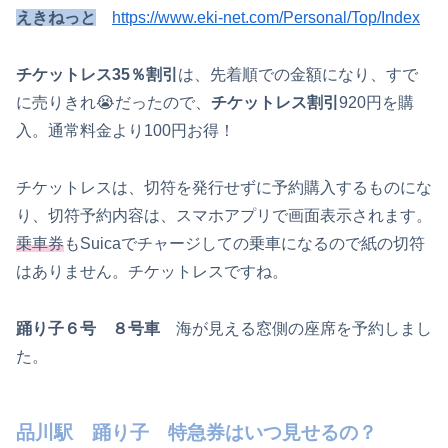
えきねっと
https://www.eki-net.com/Personal/Top/Index
チケットレス35％割引
は、先着順での金額になり、すで
に売りきれ😭だったので、
チケットレス割引
920円を購
入。通常料金より100円お得！
チケットレスは、切符を発行せずに予約購入するものにな
り、切符予約内容は、スマホアプリで画面表示されます。
乗車券
もSuicaでチャージしての乗車になるので紙の切符
はありません。チケットレスですね。
踊り子６号 ８号車
海が見える窓側の座席を予約しまし
た。
品川駅 踊り子 特急券はいつ見せるの？