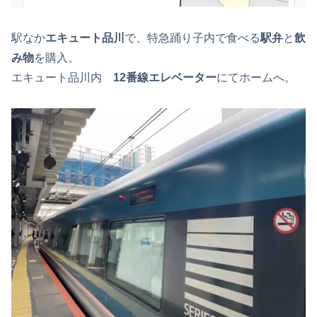
駅なか
エキュート品川
で、特急踊り子内で食べる
駅弁
と
飲
み物
を購入。
エキュート品川内
12番線エレベーター
にてホームへ。