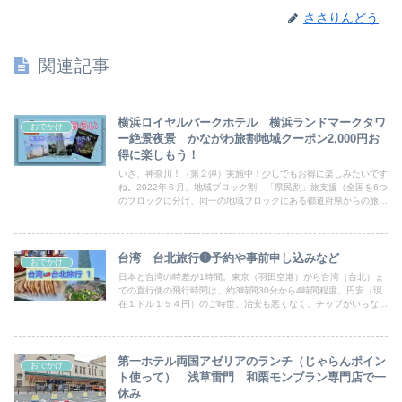
ささりんどう
関連記事
横浜ロイヤルパークホテル 横浜ランドマークタワ
おでかけ
ー絶景夜景 かながわ旅割地域クーポン2,000円お
得に楽しもう！
いざ、神奈川！（第２弾）実施中！少しでもお得に楽しみたいです
ね。2022年６月、地域ブロック割 「県民割」旅支援（全国を6つ
のブロックに分け、同一の地域ブロックにある都道府県からの旅行
を支援）を利用して 横浜ランドマークタワー52階から67階に位
置する横浜ロイヤルパークホテルへお得に宿泊してきました！
台湾 台北旅行❶予約や事前申し込みなど
おでかけ
日本と台湾の時差が1時間。東京（羽田空港）から台湾（台北）ま
での直行便の飛行時間は、約3時間30分から4時間程度。円安（現
在１ドル１５４円）のご時世、治安も悪くなく、チップがいらな
い、日本から行きやすい台湾へ家族４人と私の母、計5人で旅行を
楽しんできました。77歳の母との旅行ということもあり移動距離
を短くするために台湾台北を３日間満喫することにしました。
第一ホテル両国アゼリアのランチ（じゃらんポイン
おでかけ
ト使って） 浅草雷門 和栗モンブラン専門店で一
休み