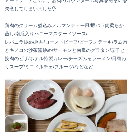
ミートフェアなのに、お肉のカウンターの写真を撮るのを
失念してしまいました💦
鶏肉のクリーム煮込みノルマンディー風/豚バラ肉柔らか
蒸し/南瓜入りハニーマスタードソース/
レバニラ炒め/豚丼/ローストビーフ/ビーフステーキ/ラム肉
とキノコの沙茶醤炒め/サーモンと南瓜のグラタン/茄子と
挽肉のピザ/ホテル特製カレー/チーズみそラーメン/日替わ
りスープ/ミニドルチェ/フルーツ/などなど