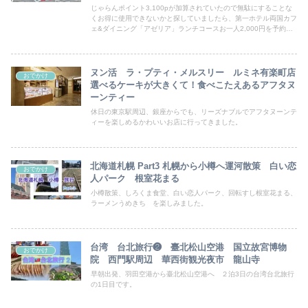
じゃらんポイント3,100pが加算されていたので無駄にすることな
くお得に使用できないかと探していましたら、第一ホテル両国カフ
ェ&ダイニング「アゼリア」ランチコースお一人2,000円を予約。
そして、今回もじゃらんクーポンゲット６００円分もゲット。JR
両国駅 浅草雷門 モンブラン専門店を訪れました。
ヌン活 ラ・プティ・メルスリー ルミネ有楽町店
おでかけ
選べるケーキが大きくて！食べこたえあるアフタヌ
ーンティー
休日の東京駅周辺、銀座からでも、リーズナブルでアフタヌーンテ
ィーを楽しめるかわいいお店に行ってきました。
北海道札幌 Part3 札幌から小樽へ運河散策 白い恋
おでかけ
人パーク 根室花まる
小樽散策、しろくま食堂、白い恋人パーク、回転すし根室花まる、
ラーメンうめきち を楽しみました。
台湾 台北旅行❷ 臺北松山空港 国立故宮博物
おでかけ
院 西門駅周辺 華西街観光夜市 龍山寺
早朝出発、羽田空港から臺北松山空港へ ２泊3日の台湾台北旅行
の1日目です。